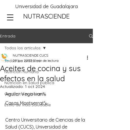
Universidad de Guadalajara
NUTRASCIENDE
Entrada
Todos los artículos
NUTRASCIENDE CUCS
Todos los artículos
29 jun 2023
9 min de lectura
Aceites de cocina y sus
Nutrición humana
efectos en la salud
Nutrición en salud pública
Actualizado:
1 oct 2024
Genómica nutricional
Aguilar Vega Ivan*
a
Casas Montserrat*
b
Estilo de Vida Saludable
Centro Universitario de Ciencias de la 
Salud (CUCS), Universidad de 