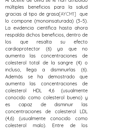
Al aceite de oliva se le han atribuido 
múltiples beneficios para la salud 
gracias al tipo de grasa
[AYCM1]
  que 
lo compone (monoinsaturada) (3–5). 
La evidencia científica hasta ahora 
respalda dichos beneficios, dentro de 
los que resalta su efecto 
cardioprotector (6) ya que no 
aumenta las concentraciones de 
colesterol total de la sangre (4) o 
incluso, llega a disminuirlas (6). 
Además se ha demostrado que 
aumenta las concentraciones de 
colesterol HDL 4,6 (usualmente 
conocido como colesterol bueno) y 
es capaz de disminuir las 
concentraciones de colesterol LDL 
(4,6) (usualmente conocido como 
colesterol malo). Entre de los 