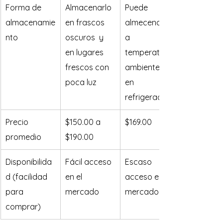
Forma de 
Almacenarlo 
Puede 
almacenamie
en frascos 
almecenarse 
nto
oscuros  y 
a 
en lugares 
temperatura 
frescos con 
ambiente o 
poca luz
en 
refrigeración
Precio 
$150.00 a 
$169.00
promedio
$190.00
Disponibilida
Fácil acceso 
Escaso 
d (facilidad 
en el 
acceso en el 
para 
mercado
mercado
comprar)