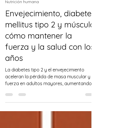
NUTRASCIENDE CUCS
2 jun
7 min de lectura
Nutrición humana
Envejecimiento, diabetes
mellitus tipo 2 y músculo:
cómo mantener la
fuerza y la salud con los
años
La diabetes tipo 2 y el envejecimiento
aceleran la pérdida de masa muscular y
fuerza en adultos mayores, aumentando el
riesgo de caídas, discapacidad y menor
calidad de vida. Una alimentación
equilibrada rica en proteínas, junto con
actividad física regular y control médico,