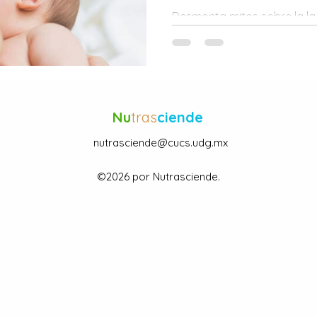
Desmonta mitos sobre la l
buenas prácticas para una 
saludable para tu bebé. 🤱
Nu
tras
ciende
nutrasciende@cucs.udg.mx
©2026 por Nutrasciende.