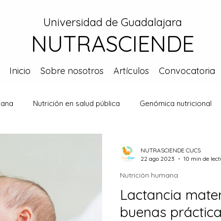
Universidad de Guadalajara
NUTRASCIENDE
Inicio
Sobre nosotros
Artículos
Convocatoria
mana
Nutrición en salud pública
Genómica nutricional
NUTRASCIENDE CUCS
22 ago 2023
10 min de lec
Nutrición humana
Lactancia mater
buenas práctic