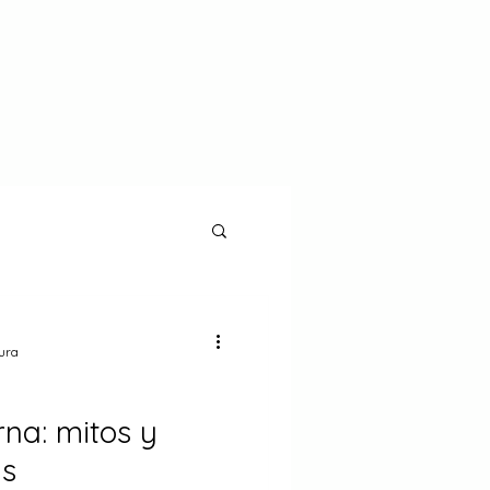
tura
na: mitos y
as