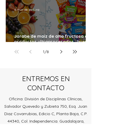
6 min de lectura
Jarabe de maíz de alta fructosa en
productos ultraprocesados ¿buenos
o malos?
1
/
8
ENTREMOS EN
CONTACTO
Oficina: División de Disciplinas Clínicas,
Salvador Quevedo y Zubieta 750, Esq. Juan
Diaz Covarrubias, Edicio C, Planta Baja, C.P.
44340, Col. Independencia. Guadalajara,