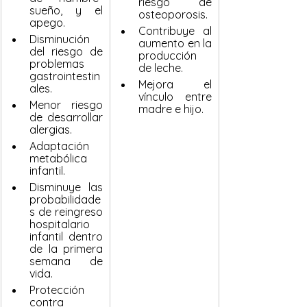
riesgo de 
sueño, y el 
osteoporosis.
apego.
Contribuye al 
Disminución 
aumento en la 
del riesgo de 
producción 
problemas 
de leche.
gastrointestin
Mejora el 
ales.
vínculo entre 
Menor riesgo 
madre e hijo.
de desarrollar 
alergias.
Adaptación 
metabólica 
infantil.
Disminuye las 
probabilidade
s de reingreso 
hospitalario 
infantil dentro 
de la primera 
semana de 
vida.
Protección 
contra 