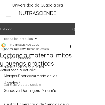
Universidad de Guadalajara
NUTRASCIENDE
Entrada
Todos los artículos
NUTRASCIENDE CUCS
Todos los artículos
22 ago 2023
10 min de lectura
Lactancia materna: mitos
Nutrición humana
y buenas prácticas
Nutrición en salud pública
Actualizado:
9 oct 2024
Genómica nutricional
Vargas Rodríguez María de los 
Ángeles *
a
Estilo de Vida Saludable
Sandoval Domínguez Miriam*
b
Centro Universitario de Ciencias de la 